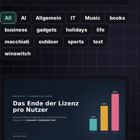
All
AI
Allgemein
IT
Music
books
business
gadgets
holidays
life
macchiati
outdoor
sports
text
winswitch