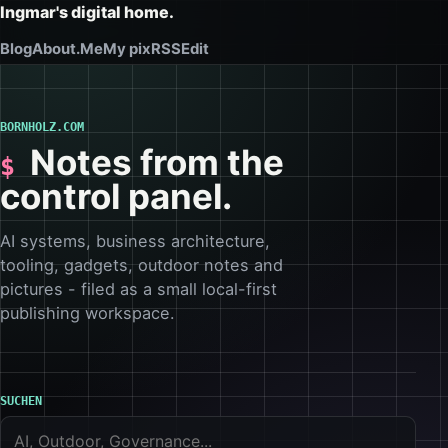
Ingmar's digital home.
Blog
About.Me
My pix
RSS
Edit
BORNHOLZ.COM
Notes from the
control panel.
AI systems, business architecture,
tooling, gadgets, outdoor notes and
pictures - filed as a small local-first
publishing workspace.
SUCHEN