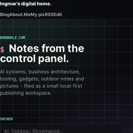
Ingmar's digital home.
Blog
About.Me
My pix
RSS
Edit
BORNHOLZ.COM
Notes from the
control panel.
AI systems, business architecture,
tooling, gadgets, outdoor notes and
pictures - filed as a small local-first
publishing workspace.
SUCHEN