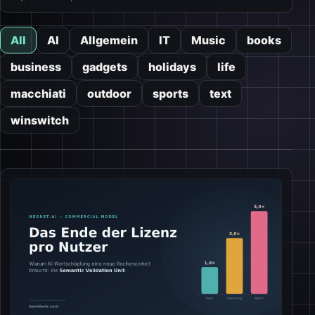
All
AI
Allgemein
IT
Music
books
business
gadgets
holidays
life
macchiati
outdoor
sports
text
winswitch