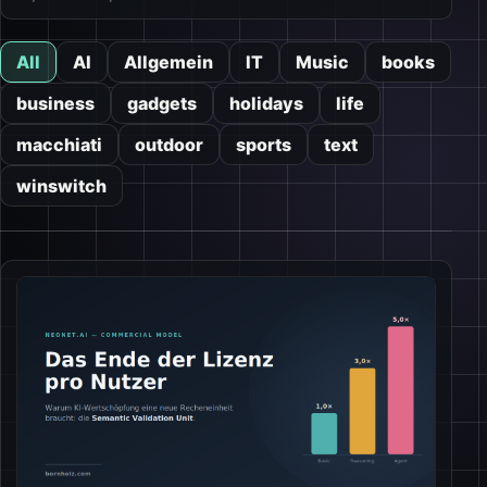
All
AI
Allgemein
IT
Music
books
business
gadgets
holidays
life
macchiati
outdoor
sports
text
winswitch