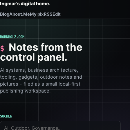
Ingmar's digital home.
Blog
About.Me
My pix
RSS
Edit
BORNHOLZ.COM
Notes from the
control panel.
AI systems, business architecture,
tooling, gadgets, outdoor notes and
pictures - filed as a small local-first
publishing workspace.
SUCHEN