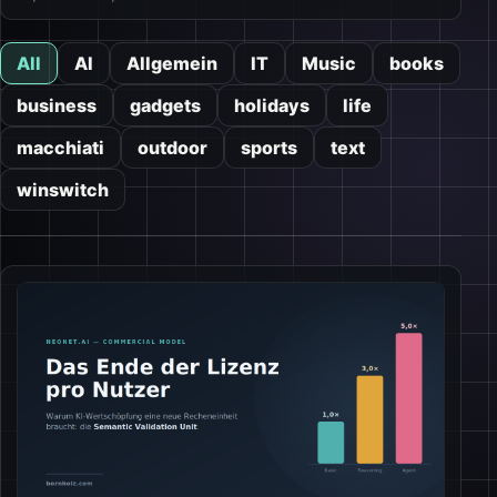
All
AI
Allgemein
IT
Music
books
business
gadgets
holidays
life
macchiati
outdoor
sports
text
winswitch