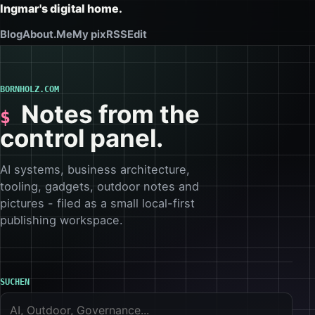
Ingmar's digital home.
Blog
About.Me
My pix
RSS
Edit
BORNHOLZ.COM
Notes from the
control panel.
AI systems, business architecture,
tooling, gadgets, outdoor notes and
pictures - filed as a small local-first
publishing workspace.
SUCHEN