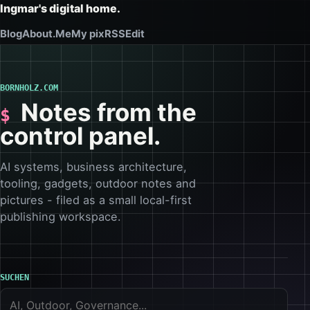
Ingmar's digital home.
Blog
About.Me
My pix
RSS
Edit
BORNHOLZ.COM
Notes from the
control panel.
AI systems, business architecture,
tooling, gadgets, outdoor notes and
pictures - filed as a small local-first
publishing workspace.
SUCHEN