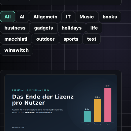
All
AI
Allgemein
IT
Music
books
business
gadgets
holidays
life
macchiati
outdoor
sports
text
winswitch