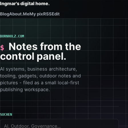
Ingmar's digital home.
Blog
About.Me
My pix
RSS
Edit
BORNHOLZ.COM
Notes from the
control panel.
AI systems, business architecture,
tooling, gadgets, outdoor notes and
pictures - filed as a small local-first
publishing workspace.
SUCHEN