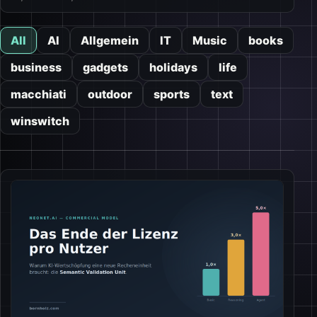
All
AI
Allgemein
IT
Music
books
business
gadgets
holidays
life
macchiati
outdoor
sports
text
winswitch