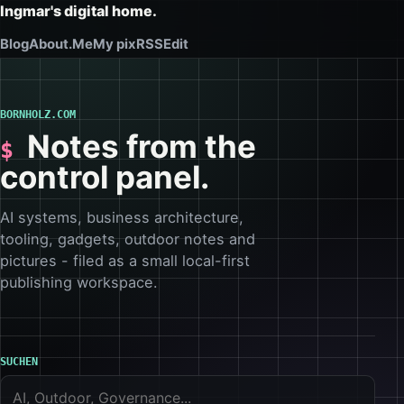
Ingmar's digital home.
Blog
About.Me
My pix
RSS
Edit
BORNHOLZ.COM
Notes from the
control panel.
AI systems, business architecture,
tooling, gadgets, outdoor notes and
pictures - filed as a small local-first
publishing workspace.
SUCHEN