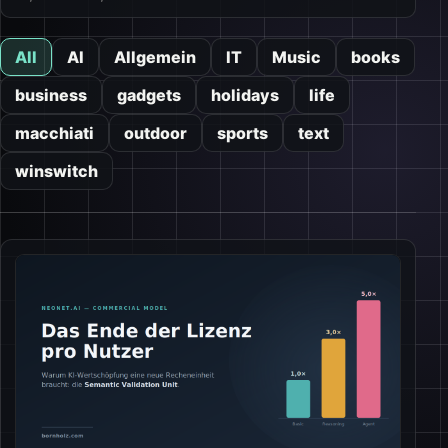
All
AI
Allgemein
IT
Music
books
business
gadgets
holidays
life
macchiati
outdoor
sports
text
winswitch