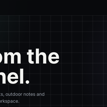
om the
nel.
ts, outdoor notes and
workspace.