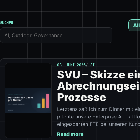
SUCHEN
All
03. JUNI 2026
AI
SVU – Skizze e
Abrechnungsein
Prozesse
Letztens saß ich zum Dinner mit 
pitchte unsere Enterprise AI Platt
eingesparten FTE bei unseren Kund
Read more