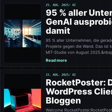
25. AUG. 2025
AI
95 % aller Unt
GenAI ausprobi
damit
95 % aller Unternehmen, die gerade
Projekte gegen die Wand. Das ist k
MIT-Studie von August 2025.&nbsp
Read more
15. AUG. 2025
AI
RocketPoster: 
WordPress Clien
Bloggen
Welcome RocketPoster.RocketPoster