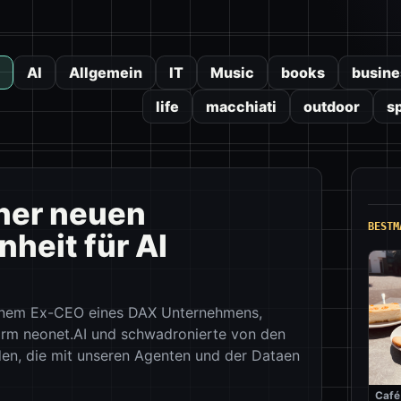
AI
Allgemein
IT
Music
books
busine
life
macchiati
outdoor
s
iner neuen
BESTM
heit für AI
einem Ex-CEO eines DAX Unternehmens,
form neonet.AI und schwadronierte von den
en, die mit unseren Agenten und der Dataen
Café