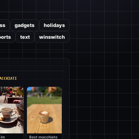
ss
gadgets
holidays
ports
text
winswitch
ACCHIATI
 im
Best macchiato