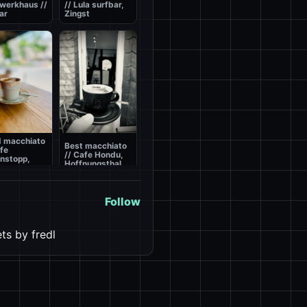
werkhaus //
// Lula surfbar,
ar
Zingst
 macchiato
Best macchiato
afe
// Cafe Hondu,
nstopp,
Hoffnungsthal
Follow
ts by fredl
Best macchiato
 macchiato
// Hotel Eringer,
scin de
1760m