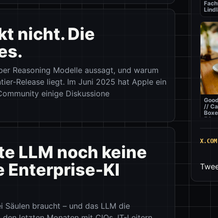
Fach
Lindl
t nicht. Die
es.
 über Reasoning Modelle aussagt, und warum
tier-Release liegt. Im Juni 2025 hat Apple ein
-Community einige Diskussione
Good
// C
Boxe
50m
X.COM
e LLM noch keine
 Enterprise-KI
Twee
ei Säulen braucht – und das LLM die
Best
// Pi
n den letzten Monaten mit CIOs, IT-Leitern