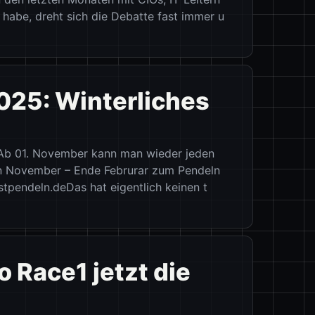
Vill
habe, dreht sich die Debatte fast immer u
Mont
025: Winterliches
Best
// Ba
Bleu
!Ab 01. November kann man wieder jeden
n November – Ende Februrar zum Pendeln
rostpendeln.deDas hat eigentlich keinen t
 Race1 jetzt die
Best
// Ba
161