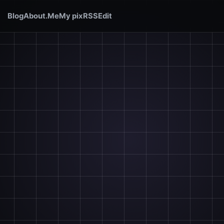
Blog
About.Me
My pix
RSS
Edit