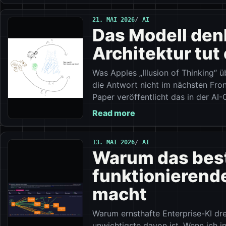
21. MAI 2026
AI
Das Modell denk
Architektur tut 
Was Apples „Illusion of Thinking“
die Antwort nicht im nächsten Fron
Paper veröffentlicht das in der AI
Read more
13. MAI 2026
AI
Warum das best
funktionierende
macht
Warum ernsthafte Enterprise-KI dr
unwichtigste davon ist. Wenn ich i