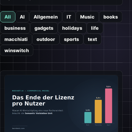
All
AI
Allgemein
IT
Music
books
business
gadgets
holidays
life
macchiati
outdoor
sports
text
winswitch