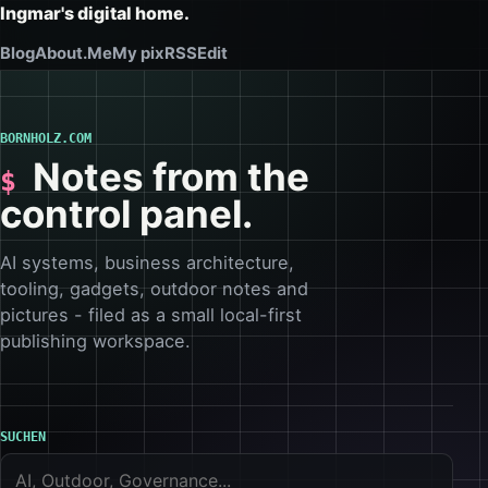
Ingmar's digital home.
Blog
About.Me
My pix
RSS
Edit
BORNHOLZ.COM
Notes from the
control panel.
AI systems, business architecture,
tooling, gadgets, outdoor notes and
pictures - filed as a small local-first
publishing workspace.
SUCHEN