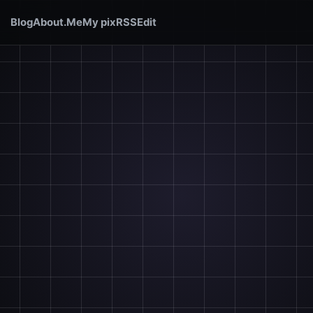
Blog
About.Me
My pix
RSS
Edit