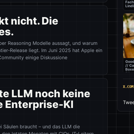
Fach
Lindl
t nicht. Die
es.
 über Reasoning Modelle aussagt, und warum
tier-Release liegt. Im Juni 2025 hat Apple ein
-Community einige Diskussione
Good
// C
Boxe
50m
X.COM
e LLM noch keine
 Enterprise-KI
Twee
ei Säulen braucht – und das LLM die
Best
// Pi
n den letzten Monaten mit CIOs, IT-Leitern