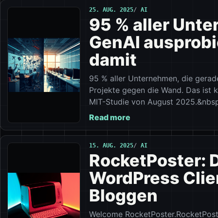
25. AUG. 2025
AI
95 % aller Unt
GenAI ausprobi
damit
95 % aller Unternehmen, die gerade
Projekte gegen die Wand. Das ist k
MIT-Studie von August 2025.&nbsp
Read more
15. AUG. 2025
AI
RocketPoster: 
WordPress Clien
Bloggen
Welcome RocketPoster.RocketPoster