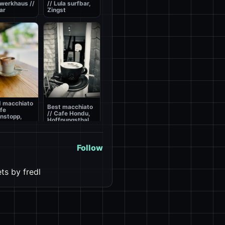
werkhaus //
// Lula surfbar,
ar
Zingst
 macchiato
Best macchiato
afe
// Cafe Hondu,
nstopp,
Hoffnungsthal
Follow
ts by fredl
Best macchiato
 macchiato
// Hotel Eringer,
scin de
1760m