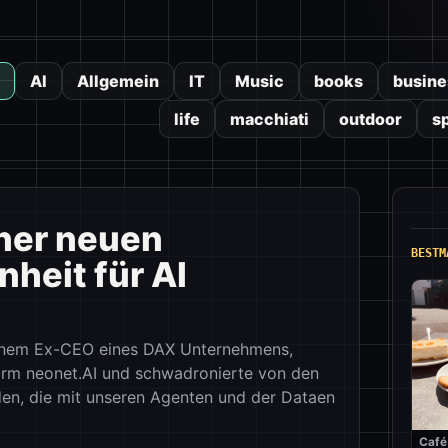
AI
Allgemein
IT
Music
books
busine
life
macchiati
outdoor
s
iner neuen
BESTM
heit für AI
einem Ex-CEO eines DAX Unternehmens,
form neonet.AI und schwadronierte von den
en, die mit unseren Agenten und der Dataen
Café