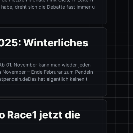
Vill
habe, dreht sich die Debatte fast immer u
Mont
025: Winterliches
Best
// Ba
Bleu
!Ab 01. November kann man wieder jeden
n November – Ende Februrar zum Pendeln
rostpendeln.deDas hat eigentlich keinen t
 Race1 jetzt die
Best
// Ba
161