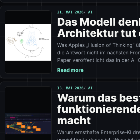
21. MAI 2026
AI
Das Modell denk
Architektur tut 
Was Apples „Illusion of Thinking“
die Antwort nicht im nächsten Fron
Paper veröffentlicht das in der AI
Read more
13. MAI 2026
AI
Warum das best
funktionierende
macht
Warum ernsthafte Enterprise-KI dr
unwichtigste davon ist. Wenn ich i