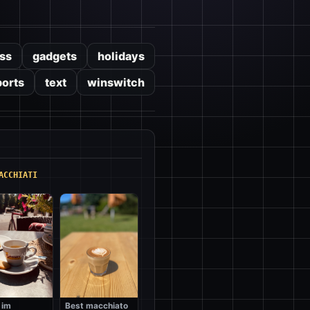
ss
gadgets
holidays
ports
text
winswitch
ACCHIATI
 im
Best macchiato