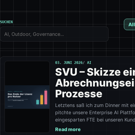
SUCHEN
All
03. JUNI 2026
AI
SVU – Skizze e
Abrechnungsein
Prozesse
Letztens saß ich zum Dinner mit 
pitchte unsere Enterprise AI Platt
eingesparten FTE bei unseren Kund
Read more