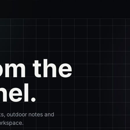
om the
nel.
ts, outdoor notes and
workspace.