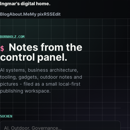
Ingmar's digital home.
Blog
About.Me
My pix
RSS
Edit
BORNHOLZ.COM
Notes from the
control panel.
AI systems, business architecture,
tooling, gadgets, outdoor notes and
pictures - filed as a small local-first
publishing workspace.
SUCHEN