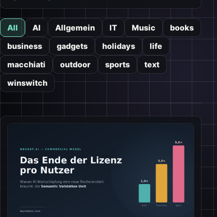
All
AI
Allgemein
IT
Music
books
business
gadgets
holidays
life
macchiati
outdoor
sports
text
winswitch