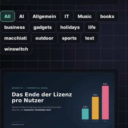
All
AI
Allgemein
IT
Music
books
business
gadgets
holidays
life
macchiati
outdoor
sports
text
winswitch