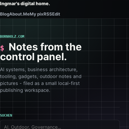
Ingmar's digital home.
Blog
About.Me
My pix
RSS
Edit
BORNHOLZ.COM
Notes from the
control panel.
AI systems, business architecture,
tooling, gadgets, outdoor notes and
pictures - filed as a small local-first
publishing workspace.
SUCHEN