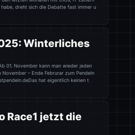
Vill
habe, dreht sich die Debatte fast immer u
Mont
025: Winterliches
Best
// Ba
Bleu
!Ab 01. November kann man wieder jeden
n November – Ende Februrar zum Pendeln
rostpendeln.deDas hat eigentlich keinen t
 Race1 jetzt die
Best
// Ba
161