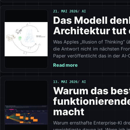
21. MAI 2026
AI
Das Modell denk
Architektur tut 
Was Apples „Illusion of Thinking“
die Antwort nicht im nächsten Fron
Paper veröffentlicht das in der AI
Read more
13. MAI 2026
AI
Warum das best
funktionierende
macht
Warum ernsthafte Enterprise-KI dr
unwichtigste davon ist. Wenn ich i