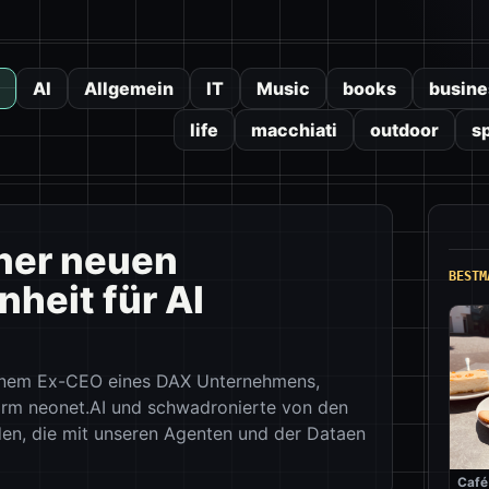
AI
Allgemein
IT
Music
books
busine
life
macchiati
outdoor
s
iner neuen
BESTM
heit für AI
einem Ex-CEO eines DAX Unternehmens,
form neonet.AI und schwadronierte von den
en, die mit unseren Agenten und der Dataen
Café