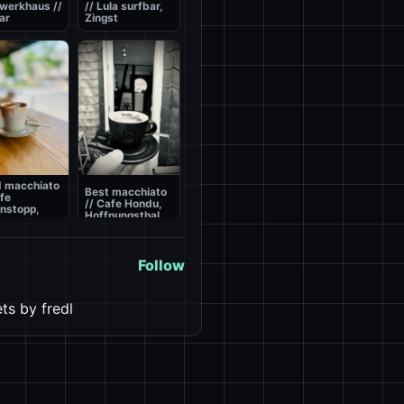
werkhaus //
// Lula surfbar,
ar
Zingst
 macchiato
Best macchiato
afe
// Cafe Hondu,
nstopp,
Hoffnungsthal
Follow
ts by fredl
Best macchiato
 macchiato
// Hotel Eringer,
scin de
1760m