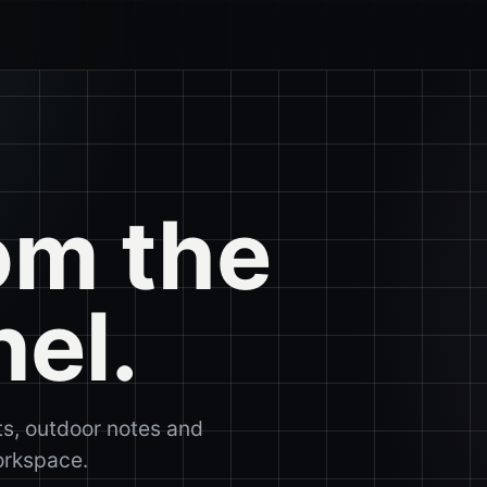
om the
nel.
ts, outdoor notes and
workspace.