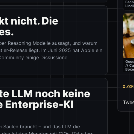
Fach
Lindl
t nicht. Die
es.
 über Reasoning Modelle aussagt, und warum
tier-Release liegt. Im Juni 2025 hat Apple ein
-Community einige Diskussione
Good
// C
Boxe
50m
X.COM
e LLM noch keine
 Enterprise-KI
Twee
ei Säulen braucht – und das LLM die
Best
// Pi
n den letzten Monaten mit CIOs, IT-Leitern