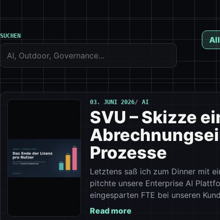
SUCHEN
All
03. JUNI 2026
AI
SVU – Skizze e
Abrechnungsein
Prozesse
Letztens saß ich zum Dinner mit 
pitchte unsere Enterprise AI Platt
eingesparten FTE bei unseren Kund
Read more