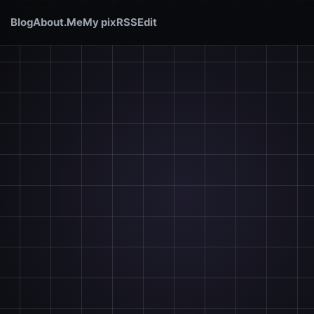
Blog
About.Me
My pix
RSS
Edit