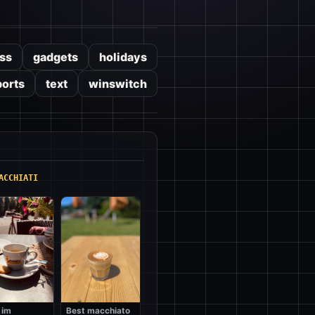
ss
gadgets
holidays
ports
text
winswitch
ACCHIATI
 im
Best macchiato