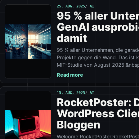
25. AUG. 2025
AI
95 % aller Unt
GenAI ausprobi
damit
95 % aller Unternehmen, die gerade
Projekte gegen die Wand. Das ist k
MIT-Studie von August 2025.&nbsp
Read more
15. AUG. 2025
AI
RocketPoster: 
WordPress Clien
Bloggen
Welcome RocketPoster.RocketPoster