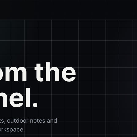
om the
nel.
ts, outdoor notes and
workspace.