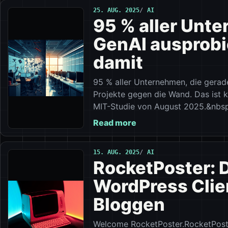
25. AUG. 2025
AI
95 % aller Unt
GenAI ausprobi
damit
95 % aller Unternehmen, die gerade
Projekte gegen die Wand. Das ist k
MIT-Studie von August 2025.&nbsp
Read more
15. AUG. 2025
AI
RocketPoster: 
WordPress Clien
Bloggen
Welcome RocketPoster.RocketPoster