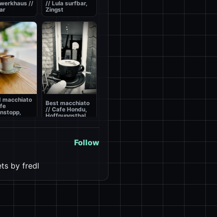
werkhaus //
// Lula surfbar,
ar
Zingst
 macchiato
Best macchiato
afe
// Cafe Hondu,
nstopp,
Hoffnungsthal
Follow
ts by fredl
Best macchiato
 macchiato
// Hotel Eringer,
scin de
1760m