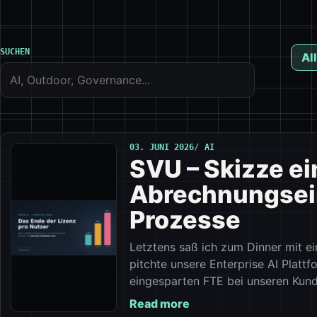
SUCHEN
All
03. JUNI 2026
AI
SVU – Skizze e
Abrechnungsein
Prozesse
Letztens saß ich zum Dinner mit 
pitchte unsere Enterprise AI Platt
eingesparten FTE bei unseren Kund
Read more