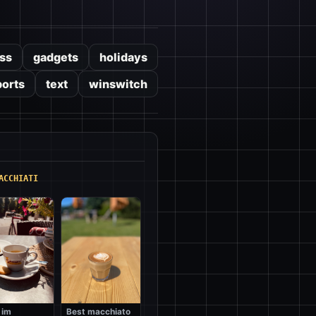
ss
gadgets
holidays
ports
text
winswitch
ACCHIATI
 im
Best macchiato