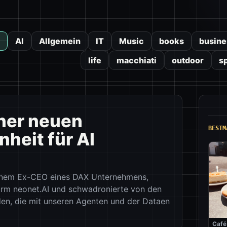
AI
Allgemein
IT
Music
books
busine
life
macchiati
outdoor
s
iner neuen
BESTM
heit für AI
einem Ex-CEO eines DAX Unternehmens,
form neonet.AI und schwadronierte von den
en, die mit unseren Agenten und der Dataen
Café