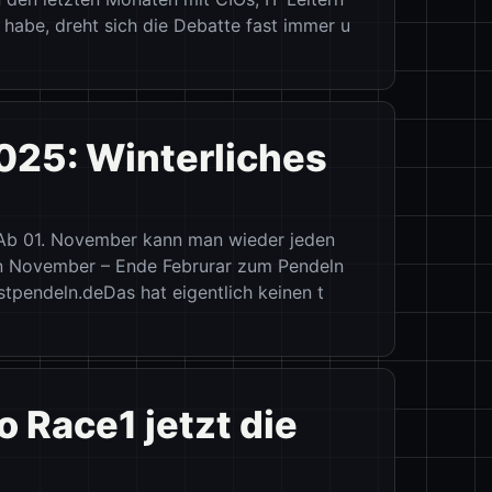
Vill
habe, dreht sich die Debatte fast immer u
Mont
025: Winterliches
Best
// Ba
Bleu
!Ab 01. November kann man wieder jeden
n November – Ende Februrar zum Pendeln
rostpendeln.deDas hat eigentlich keinen t
 Race1 jetzt die
Best
// Ba
161