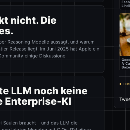
Fach
Lindl
t nicht. Die
es.
 über Reasoning Modelle aussagt, und warum
tier-Release liegt. Im Juni 2025 hat Apple ein
-Community einige Diskussione
Good
// C
Boxe
50m
X.COM
e LLM noch keine
 Enterprise-KI
Twee
ei Säulen braucht – und das LLM die
Best
// Pi
n den letzten Monaten mit CIOs, IT-Leitern