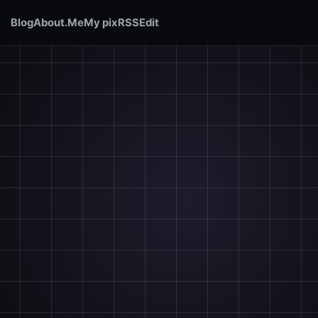
Blog
About.Me
My pix
RSS
Edit