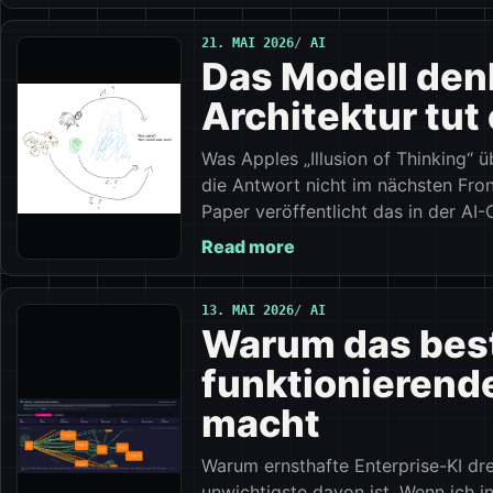
21. MAI 2026
AI
Das Modell denk
Architektur tut 
Was Apples „Illusion of Thinking“
die Antwort nicht im nächsten Fron
Paper veröffentlicht das in der AI
Read more
13. MAI 2026
AI
Warum das best
funktionierende
macht
Warum ernsthafte Enterprise-KI dr
unwichtigste davon ist. Wenn ich i