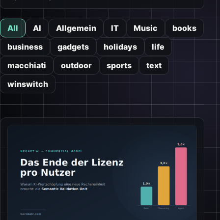
All
AI
Allgemein
IT
Music
books
business
gadgets
holidays
life
macchiati
outdoor
sports
text
winswitch