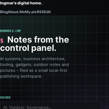
Ingmar's digital home.
Blog
About.Me
My pix
RSS
Edit
BORNHOLZ.COM
Notes from the
control panel.
AI systems, business architecture,
tooling, gadgets, outdoor notes and
pictures - filed as a small local-first
publishing workspace.
SUCHEN