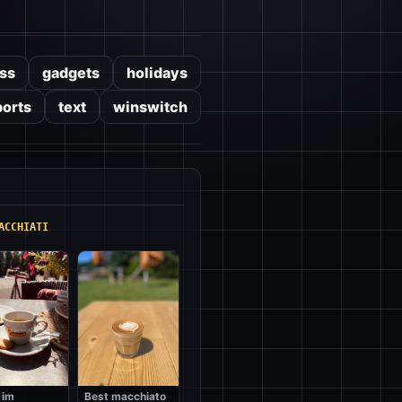
ss
gadgets
holidays
ports
text
winswitch
ACCHIATI
 im
Best macchiato