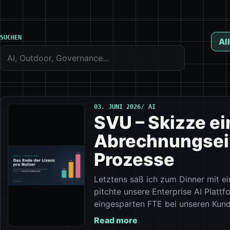
SUCHEN
All
03. JUNI 2026
AI
SVU – Skizze e
Abrechnungsein
Prozesse
Letztens saß ich zum Dinner mit 
pitchte unsere Enterprise AI Platt
eingesparten FTE bei unseren Kund
Read more