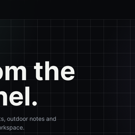
om the
nel.
ts, outdoor notes and
workspace.