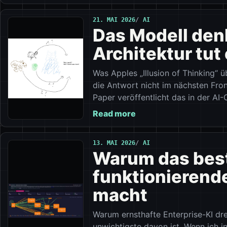
21. MAI 2026
AI
Das Modell denk
Architektur tut 
Was Apples „Illusion of Thinking“
die Antwort nicht im nächsten Fron
Paper veröffentlicht das in der AI
Read more
13. MAI 2026
AI
Warum das best
funktionierende
macht
Warum ernsthafte Enterprise-KI dr
unwichtigste davon ist. Wenn ich i