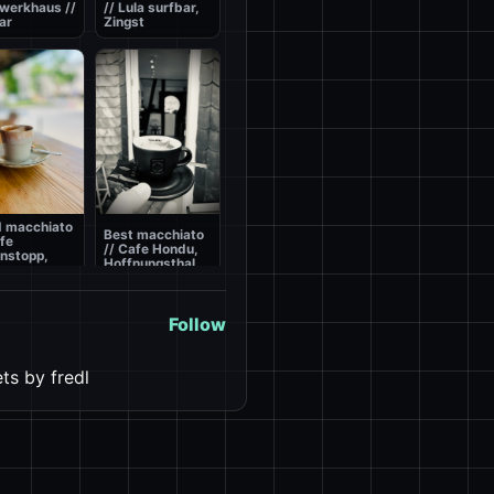
werkhaus //
// Lula surfbar,
ar
Zingst
 macchiato
Best macchiato
afe
// Cafe Hondu,
nstopp,
Hoffnungsthal
Follow
ts by fredl
Best macchiato
 macchiato
// Hotel Eringer,
scin de
1760m