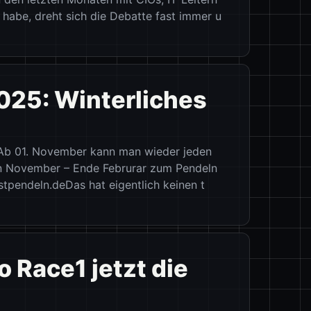
Vill
habe, dreht sich die Debatte fast immer u
Mont
025: Winterliches
Best
// Ba
Bleu
!Ab 01. November kann man wieder jeden
n November – Ende Februrar zum Pendeln
rostpendeln.deDas hat eigentlich keinen t
 Race1 jetzt die
Best
// Ba
161