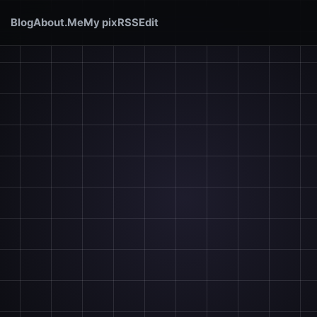
Blog
About.Me
My pix
RSS
Edit