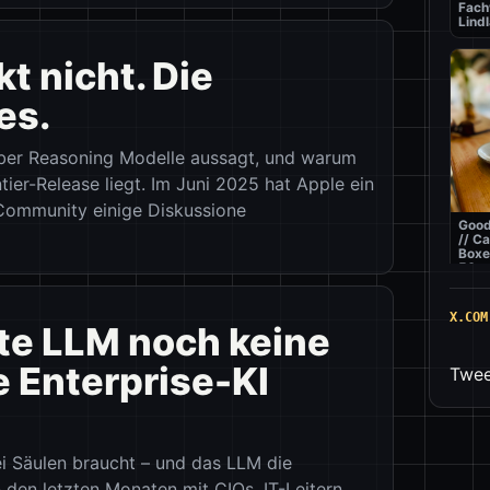
Fach
Lindl
t nicht. Die
es.
 über Reasoning Modelle aussagt, und warum
tier-Release liegt. Im Juni 2025 hat Apple ein
-Community einige Diskussione
Good
// C
Boxe
50m
X.COM
e LLM noch keine
 Enterprise-KI
Twee
ei Säulen braucht – und das LLM die
Best
// Pi
n den letzten Monaten mit CIOs, IT-Leitern