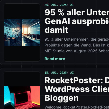
25. AUG. 2025
AI
95 % aller Unt
GenAI ausprobi
damit
95 % aller Unternehmen, die gerade
Projekte gegen die Wand. Das ist k
MIT-Studie von August 2025.&nbsp
Read more
15. AUG. 2025
AI
RocketPoster: 
WordPress Clien
Bloggen
Welcome RocketPoster.RocketPoster