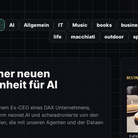
AI
Allgemein
IT
Music
books
busine
life
macchiati
outdoor
s
iner neuen
BESTM
heit für AI
einem Ex-CEO eines DAX Unternehmens,
form neonet.AI und schwadronierte von den
en, die mit unseren Agenten und der Dataen
Café