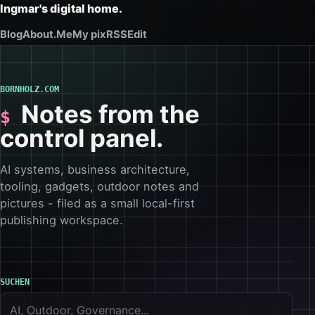
Ingmar's digital home.
Blog
About.Me
My pix
RSS
Edit
BORNHOLZ.COM
Notes from the
control panel.
AI systems, business architecture,
tooling, gadgets, outdoor notes and
pictures - filed as a small local-first
publishing workspace.
SUCHEN