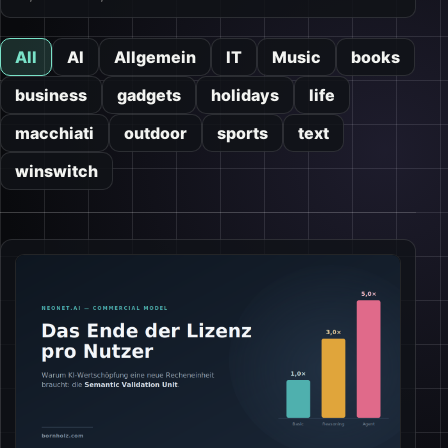
All
AI
Allgemein
IT
Music
books
business
gadgets
holidays
life
macchiati
outdoor
sports
text
winswitch