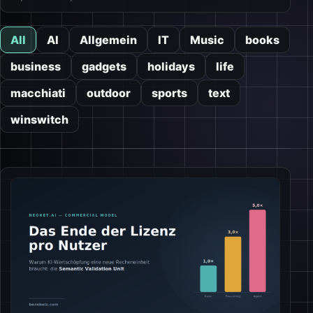
All
AI
Allgemein
IT
Music
books
business
gadgets
holidays
life
macchiati
outdoor
sports
text
winswitch