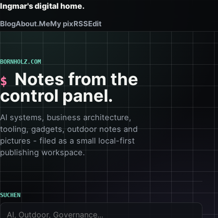
Ingmar's digital home.
Blog
About.Me
My pix
RSS
Edit
BORNHOLZ.COM
Notes from the
control panel.
AI systems, business architecture,
tooling, gadgets, outdoor notes and
pictures - filed as a small local-first
publishing workspace.
SUCHEN